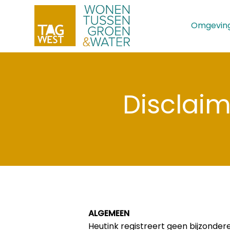
Omgevin
Disclai
ALGEMEEN
Heutink registreert geen bijzonder