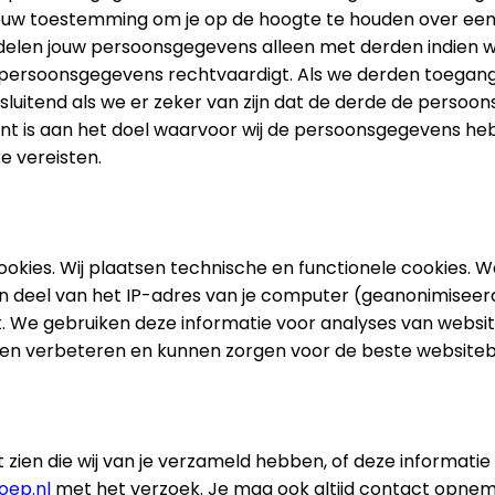
uw toestemming om je op de hoogte te houden over een
 delen jouw persoonsgegevens alleen met derden indien w
 persoonsgegevens rechtvaardigt. Als we derden toegang
luitend als we er zeker van zijn dat de derde de persoo
nt is aan het doel waarvoor wij de persoonsgegevens he
 vereisten.
okies. Wij plaatsen technische en functionele cookies.
 deel van het IP-adres van je computer (geanonimiseerd)
. We gebruiken deze informatie voor analyses van websi
jven verbeteren en kunnen zorgen voor de beste websiteb
lt zien die wij van je verzameld hebben, of deze informatie
oep.nl
met het verzoek. Je mag ook altijd contact opne