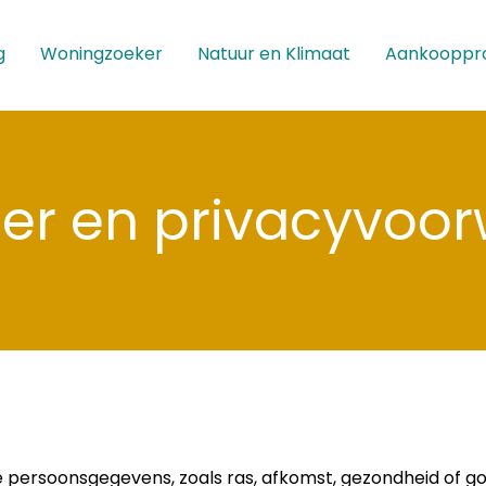
g
Woningzoeker
Natuur en Klimaat
Aankooppr
mer en privacyvoo
e persoonsgegevens, zoals ras, afkomst, gezondheid of go